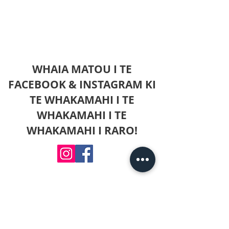
WHAIA MATOU I TE
FACEBOOK & INSTAGRAM KI
TE WHAKAMAHI I TE
WHAKAMAHI I TE
WHAKAMAHI I RARO!
Mo nga patai kei a koe, ka taea e koe te
toro mai ki ahau ki konei, whakakiia ranei
nga mea kua whakaratohia ki te wharangi