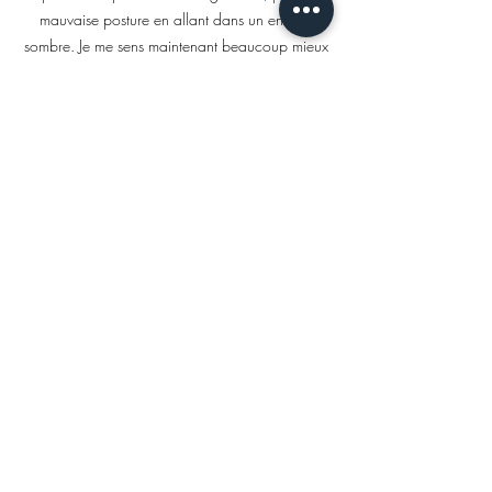
mauvaise posture en allant dans un endroit
sombre. Je me sens maintenant beaucoup mieux
et j'ai de nouveau reçu un nouveau regard sur
la vie.
Calleigh
J'ai rencontré Johnny pour faire une guérison
il y a environ un an et demi. Je n'ai jamais
eu de guérison sur moi et je ne savais pas
trop à quoi m'attendre. Tout en recevant la