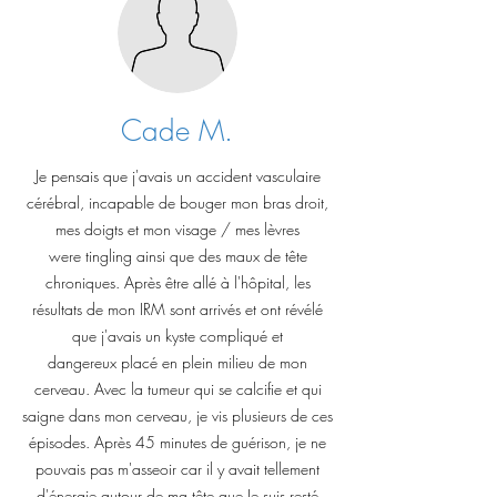
Cade M.
Je pensais que j'avais un accident vasculaire
cérébral, incapable de bouger mon bras droit,
mes doigts et mon visage / mes lèvres
were tingling ainsi que des maux de tête
chroniques. Après être allé à l'hôpital, les
résultats de mon IRM sont arrivés et ont révélé
que j'avais un kyste compliqué et
dangereux placé en plein milieu de mon
cerveau. Avec la tumeur qui se calcifie et qui
saigne dans mon cerveau, je vis plusieurs de ces
épisodes. Après 45 minutes de guérison, je ne
pouvais pas m'asseoir car il y avait tellement
d'énergie autour de ma tête que Je suis resté