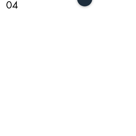
04
Nombre del proyecto
Esta es la descripción de su proyecto.
Proporcione un breve resumen para ayudar a
los visitantes a comprender el contexto y los
antecedentes de su trabajo. Haga clic en
"Editar texto" o haga doble clic en el cuadro
de texto para comenzar.
¡Contáctenos!
EL SANADOR MÉDICO