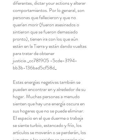
diferentes, dictar your actions y alterar
comportamientos. Por lo general, son
personas que fallecieron y que no
querían morir (fueron asesinados o
sintieron que se fueron demasiado
pronto), tienen ira con los que aún
están en la Tierra y están dando vueltas
para tratar de obtener
justicia._cc781905 -5cde-3194-
bb3b-136bad5cf58d_
​
Estas energías negativas también se
pueden encontrar en y alrededor de su
hogar. Muchas personas a menudo
sienten que hay una energía oscura en
sus hogares que no se puede eliminar.
El espacio en el que duerme o trabaja
se siente turbio, estancado y frío, los
artículos se moverán o se perderán, los
juguetes o los sonidos se apagarán sin