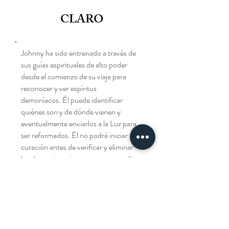
CLARO
Johnny ha sido entrenado a través de
sus guías espirituales de alto poder
desde el comienzo de su viaje para
reconocer y ver espíritus
demoníacos. Él puede identificar
quiénes son y de dónde vienen y
eventualmente enviarlos a la Luz para
ser reformados. Él no podrá iniciar una
curación antes de verificar y eliminar
los demonios primero para que recibas
el mejor resultado.
¡Contáctenos!