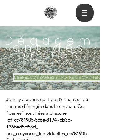
Dégagem
ent des
barres
LIBÉREZ VOS BARRES ET VOTRE VIE MAINTENANT
Johnny a appris qu'il y a 39 "barres" ou
centres d'énergie dans le cerveau. Ces
"barres" sont liées à chacune
of_cc781905-5cde-3194 -bb3b-
136bad5cf58d_
nos_croyances_individuelles_cc781905-