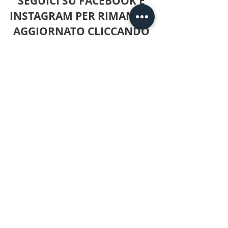
SEGUICI SU FACEBOOK E
INSTAGRAM PER RIMANERE
AGGIORNATO CLICCANDO
QUI SOTTO!
Per qualsiasi domanda, puoi contattarmi
qui o compilare il modulo fornito nella
pagina dei contatti!
Nord America:
+1 (403) 615-3495
+61 423499395
© 2019 Johnny Batterson