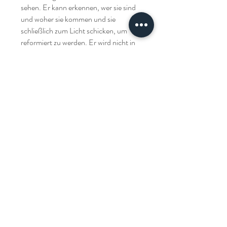
sehen. Er kann erkennen, wer sie sind
und woher sie kommen und sie
schließlich zum Licht schicken, um
reformiert zu werden. Er wird nicht in
der Lage sein, eine Heilung zu
beginnen, bevor er zuerst alle
Dämonen überprüft und beseitigt hat,
damit Sie das beste Ergebnis erzielen.
Kontaktiere uns!
DER MEDIZINISCHE
HEILER
Johnny Batterson