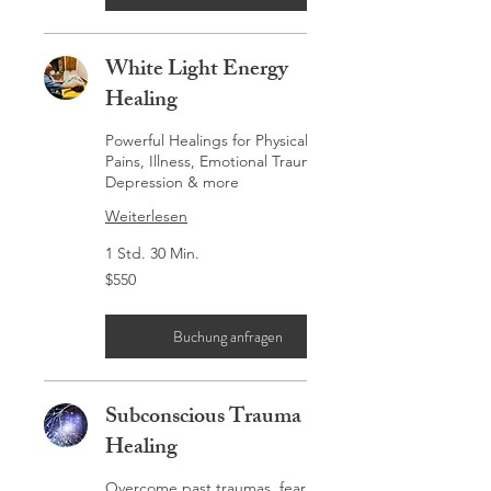
White Light Energy
Healing
Powerful Healings for Physical
Pains, Illness, Emotional Trauma,
Depression & more
Weiterlesen
1 Std. 30 Min.
$550
$550
Buchung anfragen
Subconscious Trauma
Healing
Overcome past traumas, fear and