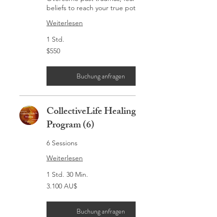
beliefs to reach your true potential!
Weiterlesen
1 Std.
$550
$550
Buchung anfragen
CollectiveLife Healing
Program (6)
6 Sessions
Weiterlesen
1 Std. 30 Min.
3.100
3.100 AU$
Australische
Dollar
Buchung anfragen