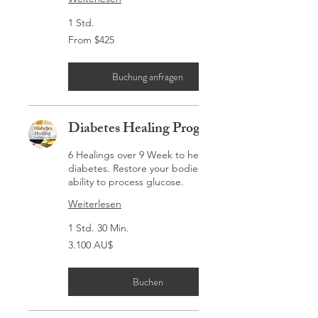
1 Std.
From
From $425
$425
Buchung anfragen
Diabetes Healing Program
6 Healings over 9 Week to heal
diabetes. Restore your bodies
ability to process glucose.
Weiterlesen
1 Std. 30 Min.
3.100
3.100 AU$
Australische
Dollar
Buchen