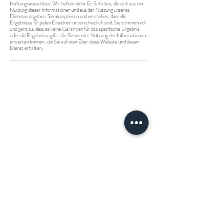
Haftungsausschluss: Wir haften nicht für Schäden, die sich aus der
Nutzung dieser Informationen und aus der Nutzung unseres
Dienstes ergeben. Sie akzeptieren und verstehen, dass die
Ergebnisse für jeden Einzelnen unterschiedlich sind. Sie stimmen voll
und ganz zu, dass es keine Garantien für das spezifische Ergebnis
oder die Ergebnisse gibt, die Sie von der Nutzung der Informationen
erwarten können, die Sie auf oder über diese Website und diesen
Dienst erhalten.