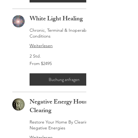
White Light Healing
Chronic, Terminal & Inoperable
Conditions
Weiterlesen
2 Std.
From
From $2495
$2495
Buchung anfragen
Negative Energy House
Clearing
Restore Your Home By Clearing
Negative Energies
Weiterlesen